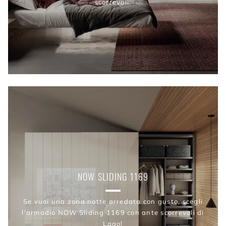
scorrevoli.
NOW SLIDING 1169
Se vuoi una zona notte arredata con gusto, scegli
l'armadio NOW Sliding 1169 con ante scorrevoli di
Lago!