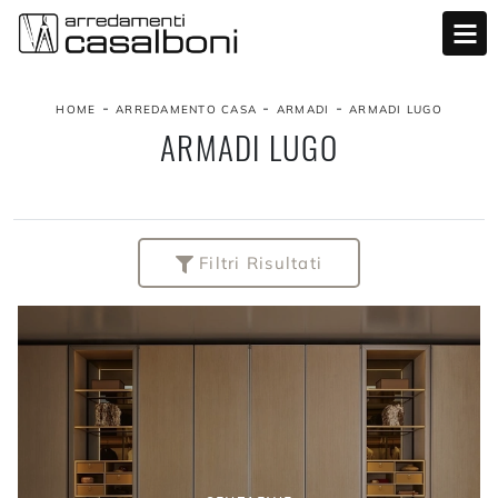
-
-
-
HOME
ARREDAMENTO CASA
ARMADI
ARMADI LUGO
ARMADI LUGO
Filtri Risultati