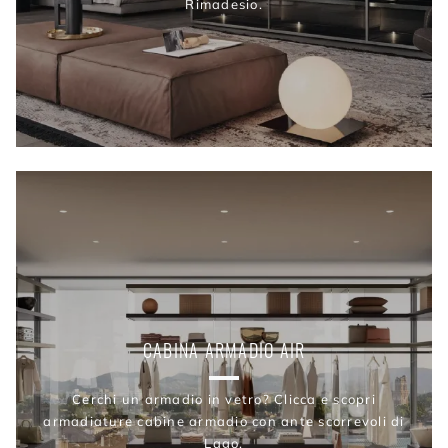
Rimadesio.
CABINA ARMADIO AIR
Cerchi un armadio in vetro? Clicca e scopri
armadiature cabine armadio con ante scorrevoli di
Lago.