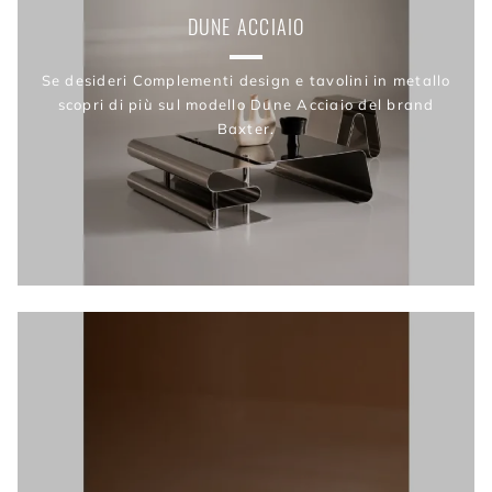
DUNE ACCIAIO
Se desideri Complementi design e tavolini in metallo
scopri di più sul modello Dune Acciaio del brand
Baxter.