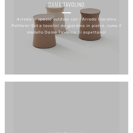
DAMA TAVOLINO
Arreda lo spazio outdoor con l'Arredo Giardino
Poliform! Set e tavolini da giardino in pietra, come il
modello Dama Tavolino, ti aspettano!