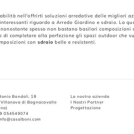
ilità nell'offrirti soluzioni arredative delle migliori az
 interessanti riguardo a Arredo Giardino e sdraio. La qual
iò nonostante spesso non bastano basilari composizioni
o di completare alla perfezione gli spazi outdoor che v
omposizioni con
sdraio
belle e resistenti.
tonio Bandoli, 18
La nostra azienda
Villanova di Bagnacavallo
I Nostri Partner
nna)
Progettazione
39 054549074
info@casalboni.com