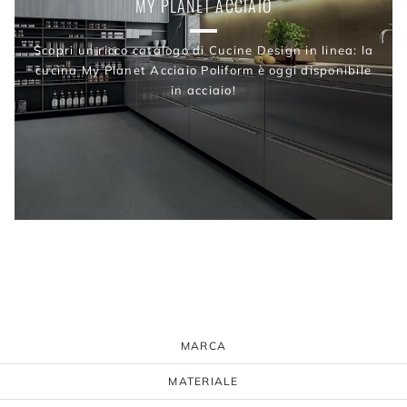
MY PLANET ACCIAIO
Scopri un ricco catalogo di Cucine Design in linea: la
cucina My Planet Acciaio Poliform è oggi disponibile
in acciaio!
MARCA
MATERIALE