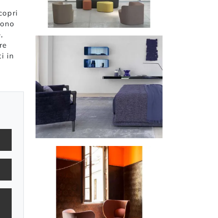
copri
sono
,
re
i in