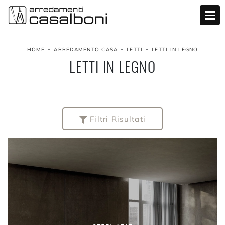
-
-
-
HOME
ARREDAMENTO CASA
LETTI
LETTI IN LEGNO
LETTI IN LEGNO
Filtri Risultati