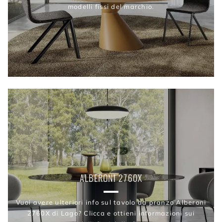
modelli fissi del marchio.
ALBERONI 2760X
Vuoi avere ulteriori info sul tavolo da pranzo Alberoni
2760X di Lago? Clicca e ottieni informazioni sui