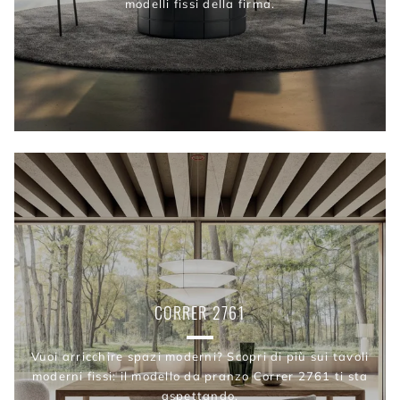
modelli fissi della firma.
CORRER 2761
Vuoi arricchire spazi moderni? Scopri di più sui tavoli
moderni fissi: il modello da pranzo Correr 2761 ti sta
aspettando.