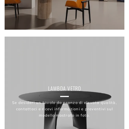
LAMBDA VETRO
Se desideri un tavolo da pranzo di elevata qualità,
contattaci e ricevi informazioni e preventivi sul
modello mostrato in foto.