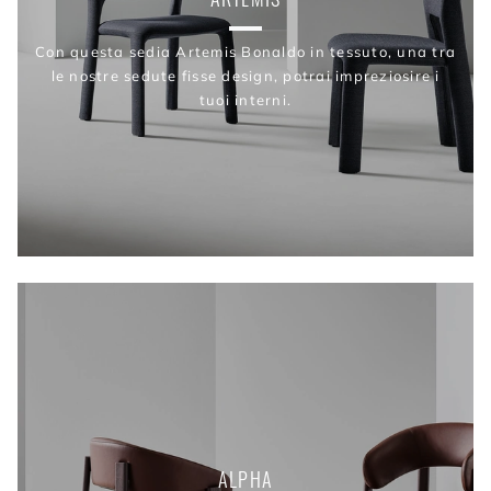
Con questa sedia Artemis Bonaldo in tessuto, una tra
le nostre sedute fisse design, potrai impreziosire i
tuoi interni.
ALPHA