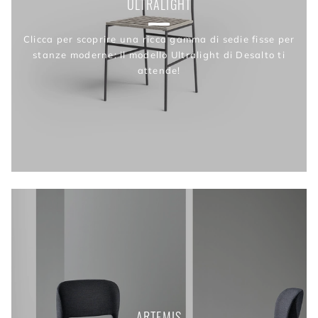
ULTRALIGHT
Clicca per scoprire una ricca gamma di sedie fisse per
stanze moderne: il modello Ultralight di Desalto ti
attende!
ARTEMIS