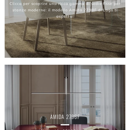
Clicca per scoprire una ricca gamma di sedie fisse per
stanze moderne: il modello Amida 2798F di Lago ti
aspetta!
AMIDA 2796F