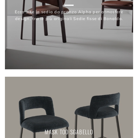
Ecco a te la sedia da pranzo Alpha per atmosfere
design, tra le più originali Sedie fisse di Bonaldo.
MASK TOO SGABELLO