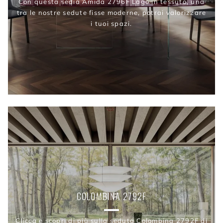
Con questa sedia Amida 2796F Lago in tessuto, una
tra le nostre sedute fisse moderne, potrai valorizzare
i tuoi spazi.
COLOMBINA 2792F
Clicca e scopri di più sulla seduta Colombina 2792F di