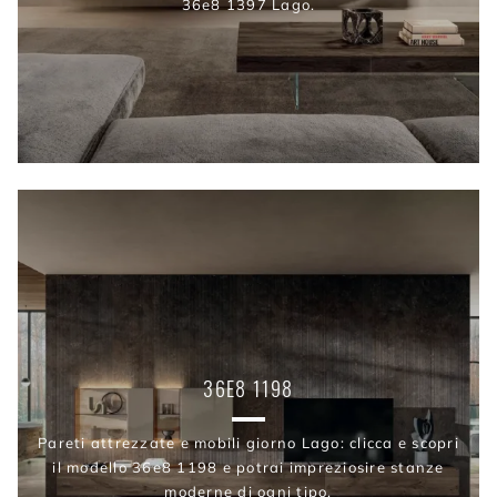
36e8 1397 Lago.
36E8 1198
Pareti attrezzate e mobili giorno Lago: clicca e scopri
il modello 36e8 1198 e potrai impreziosire stanze
moderne di ogni tipo.