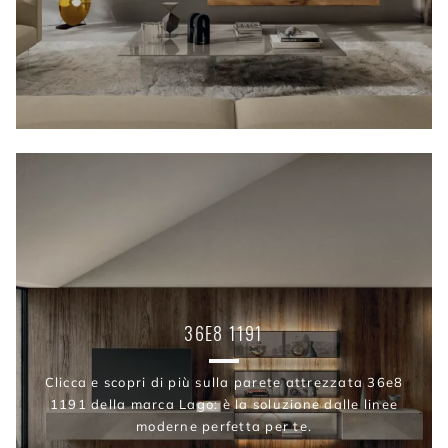
36E8 1191
Clicca e scopri di più sulla parete attrezzata 36e8
1191 della marca Lago: è la soluzione dalle linee
moderne perfetta per te.