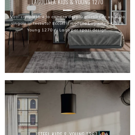
LAGOLINEA KIDS & YOUNG 1270
Vuoi completare la camera dei più piccoli con un letto
singolo in tessuto? Eccoti il modello Lagolinea Kids &
Young 1270 di Lago per spazi design.
STEEL KIDS & YOUNG 1267