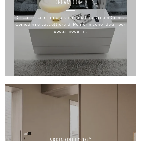
DREAM COMÒ
Clicca e scopri di più sul comodino Dream Comò:
Comodini e cassettiere di Poliform sono ideali per
spazi moderni.
ABBINABILI COMÒ