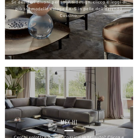
Se desideri divani per salotti design, clicca e leggi di
più sul modello Volage EX-S in pelle dell'azienda
Cassina.
MEX-HI
Cerchi salotti e divani Cassina in tessuto? Clicca e