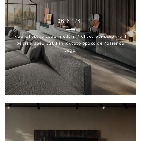
36E8 1281
Vuoi allestire spazi moderni? Clicca per scoprire il
pensile 36e8 1281 in laccato opaco dell'azienda
Lago!