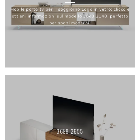
Mobile porta tv per il soggiorno Lago in vetro: clicca e
ottieni informazioni sul modello 36e8 2148, perfetto
per spazi moderni.
36E8 2655