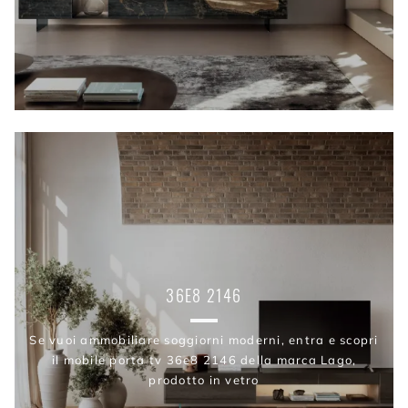
36E8 2146
Se vuoi ammobiliare soggiorni moderni, entra e scopri
il mobile porta tv 36e8 2146 della marca Lago,
prodotto in vetro