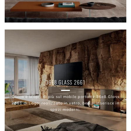
36E8 GLASS 2661
Clicca e scopri di più sul mobile porta tv 36e8 Glass
2661 di Lago: realizzato in vetro, ben si inserisce in
spazi moderni.