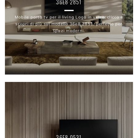
36E8 2851
Mobile porta tv per il living Lago in vetro: clicca e
scopri di più sul modello 36e8 2851, perfetto per
spazi moderni.
36E8 0531