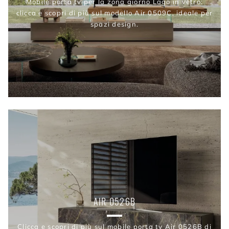
Mobile porta tv per la zona giorno Lago in vetro:
clicca e scopri di più sul modello Air 0509C, ideale per
spazi design.
AIR 0526B
Clicca e scopri di più sul mobile porta tv Air 0526B di