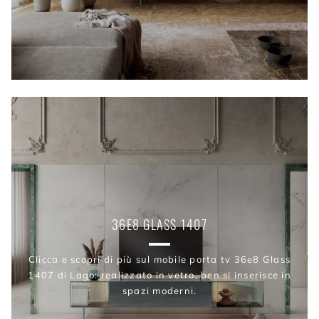
36E8 GLASS 1407
Clicca e scopri di più sul mobile porta tv 36e8 Glass
1407 di Lago: realizzato in vetro, ben si inserisce in
spazi moderni.