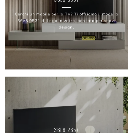
Cerchi un mobile per la TV? Ti offriamo il modello
36e8 0531 di Lago in vetro, pensato per spazi
design.
36E8 2657