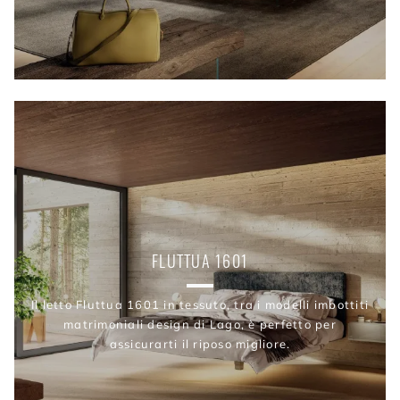
FLUTTUA 1601
Il letto Fluttua 1601 in tessuto, tra i modelli imbottiti
matrimoniali design di Lago, è perfetto per
assicurarti il riposo migliore.