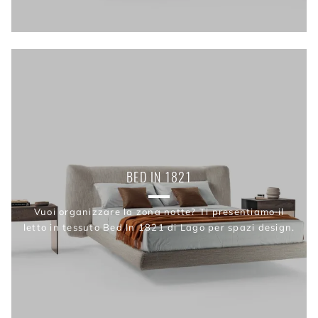
BED IN 1821
Vuoi organizzare la zona notte? Ti presentiamo il
letto in tessuto Bed In 1821 di Lago per spazi design.