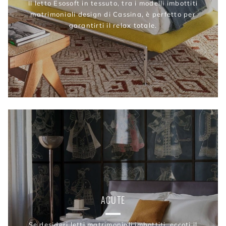
Il letto Esosoft in tessuto, tra i modelli imbottiti
matrimoniali design di Cassina, è perfetto per
garantirti il relax totale.
ACUTE
Se desideri letti matrimoniali imbottiti, eccoti il